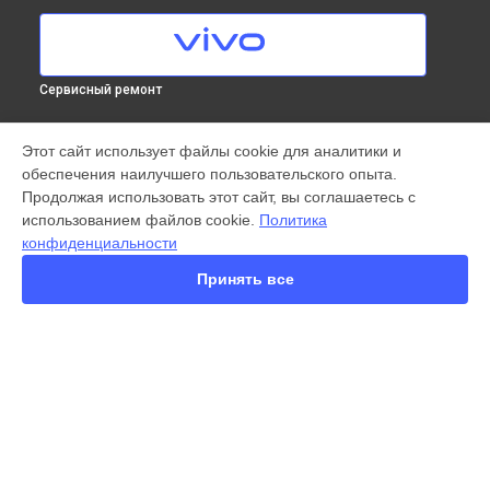
Сервисный ремонт
МОДЕЛИ
Этот сайт использует файлы cookie для аналитики и
обеспечения наилучшего пользовательского опыта.
X300 Pro
Продолжая использовать этот сайт, вы соглашаетесь с
X200 FE
использованием файлов cookie.
Политика
X200 Ultra
конфиденциальности
X200 Pro
X200 Pro mini
Принять все
V60 Lite
V60
V50
Y22
Y35
СТРАНИЦЫ
Y36
Гарантия
Y78
Доставка
Y53s
Контакты
Y33s