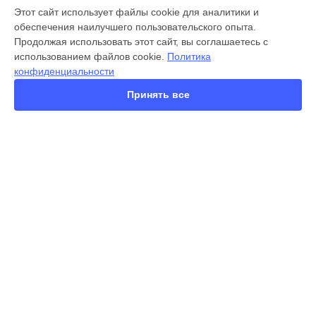
МОДЕЛИ
Этот сайт использует файлы cookie для аналитики и
обеспечения наилучшего пользовательского опыта.
X300 Pro
Продолжая использовать этот сайт, вы соглашаетесь с
X200 FE
использованием файлов cookie.
Политика
X200 Ultra
конфиденциальности
X200 Pro
X200 Pro mini
Принять все
V60 Lite
V60
V50
Y22
Y35
СТРАНИЦЫ
Y36
Гарантия
Y78
Доставка
Y53s
Контакты
Y33s
Карта сайта
Y17
V17
V17 Neo
КОНТАКТЫ
Y19
+7 (343) 226-97-56
Ежедневно с 09:00 до 21:00