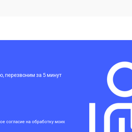
от 20 мин
о
от 40 мин
о
от 30 мин
о
?
от 30 мин
о
, перезвоним за 5 минут
от 30 мин
о
от 30 мин
о
ое согласие на обработку моих
от 20 мин
о