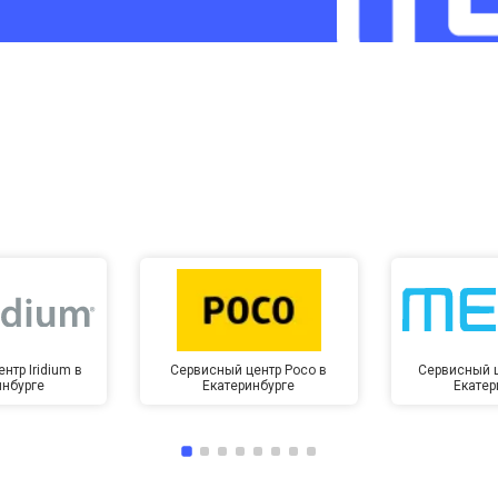
от 60 мин
о
от 10 мин
о
нтр Iridium в
Сервисный центр Poco в
Сервисный ц
инбурге
Екатеринбурге
Екатер