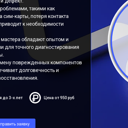
й дефект.
проблемами, такими как
 сим-карты, потеря контакта
 приводит к необходимости
 мастера обладают опытом и
и для точного диагностирования
ы.
замену поврежденных компонентов
ечивает долговечность и
восстановления.
я до 3-х лет
Цена от 950 руб
править заявку