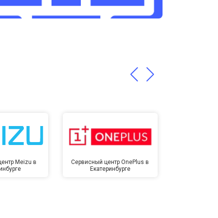
т 3200 ₽
Заказать
т 1400 ₽
Заказать
ентр Meizu в
Сервисный центр OnePlus в
Сервисный 
инбурге
Екатеринбурге
Екате