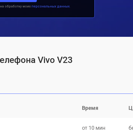
 на обработку моих
персональных данных.
телефона Vivo V23
Время
Ц
от 10 мин
б