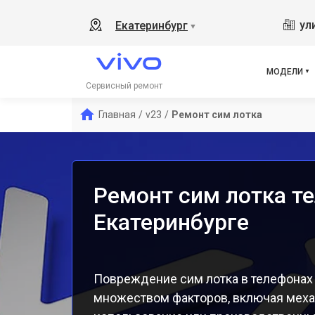
V17
ул
Екатеринбург
▼
Y19
V21
V23
МОДЕЛИ
X50
Сервисный ремонт
Y1s
Главная
/
v23
/
Ремонт сим лотка
Y21
Y31
Y12
Ремонт сим лотка те
Екатеринбурге
Повреждение сим лотка в телефонах
множеством факторов, включая меха