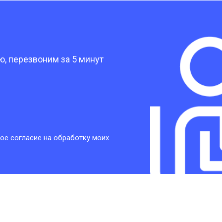
от 30 мин
о
?
от 30 мин
о
, перезвоним за 5 минут
от 30 мин
о
от 30 мин
о
ое согласие на обработку моих
от 20 мин
о
от 60 мин
о
от 10 мин
о