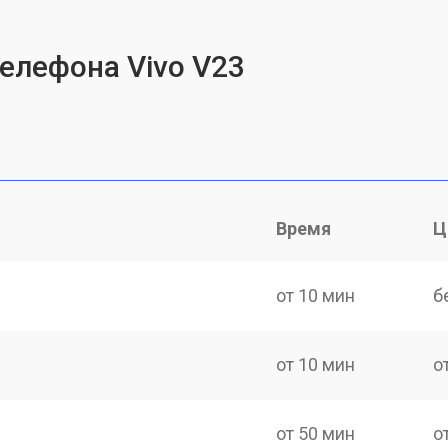
телефона Vivo V23
Время
Ц
от 10 мин
б
от 10 мин
о
от 50 мин
о