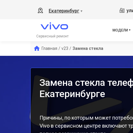
V17
ул
Екатеринбург
▼
Y19
V21
V23
МОДЕЛИ
X50
Сервисный ремонт
Y1s
Главная
/
v23
/
Замена стекла
Y21
Y31
Y12
Замена стекла телеф
Екатеринбурге
Причины, по которым может потребо
Vivo в сервисном центре включают т