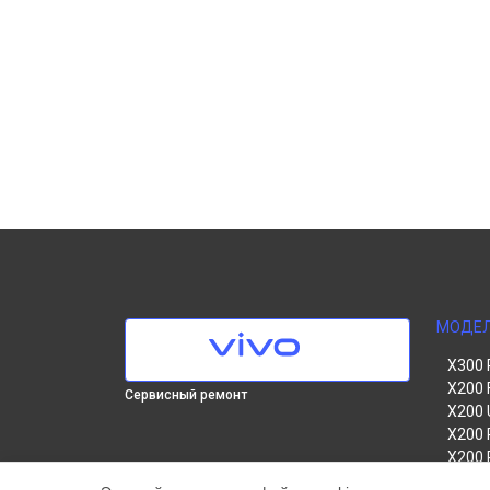
МОДЕ
X300 
X200 
Сервисный ремонт
X200 
X200 
X200 
V60 Li