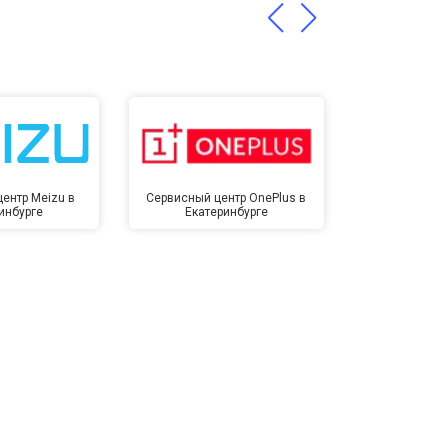
ентр Meizu в
Сервисный центр OnePlus в
Сервисный 
инбурге
Екатеринбурге
Екате