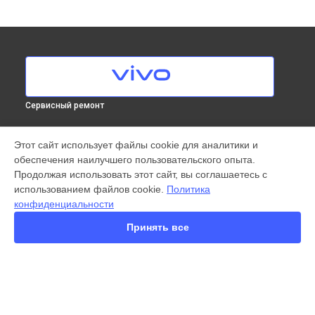
Сервисный ремонт
МОДЕЛИ
Этот сайт использует файлы cookie для аналитики и
обеспечения наилучшего пользовательского опыта.
X300 Pro
Продолжая использовать этот сайт, вы соглашаетесь с
X200 FE
использованием файлов cookie.
Политика
X200 Ultra
конфиденциальности
X200 Pro
X200 Pro mini
Принять все
V60 Lite
V60
Y22
Y35
Y36
СТРАНИЦЫ
Y78