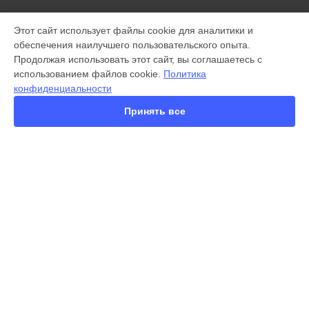
МОДЕЛИ
Этот сайт использует файлы cookie для аналитики и
обеспечения наилучшего пользовательского опыта.
X300 Pro
Продолжая использовать этот сайт, вы соглашаетесь с
X200 FE
использованием файлов cookie.
Политика
X200 Ultra
конфиденциальности
X200 Pro
X200 Pro mini
Принять все
V60
V50
Y22
Y35
Y36
СТРАНИЦЫ
Y78
Гарантия
Y53s
Доставка
Y33s
Контакты
Y17
Карта сайта
V17
V17 Neo
Y19
КОНТАКТЫ
V21e
+7 (343) 226-97-56