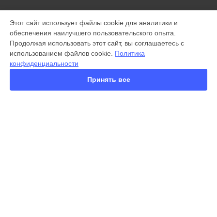
МОДЕЛИ
Этот сайт использует файлы cookie для аналитики и
обеспечения наилучшего пользовательского опыта.
X300 Pro
Продолжая использовать этот сайт, вы соглашаетесь с
X200 FE
использованием файлов cookie.
Политика
X200 Ultra
конфиденциальности
X200 Pro
X200 Pro mini
Принять все
V60
V50
Y22
Y35
Y36
СТРАНИЦЫ
Y78
Гарантия
Y53s
Доставка
Y33s
Контакты
Y17
Карта сайта
V17
V17 Neo
Y19
КОНТАКТЫ
V21e
+7 (343) 226-97-56