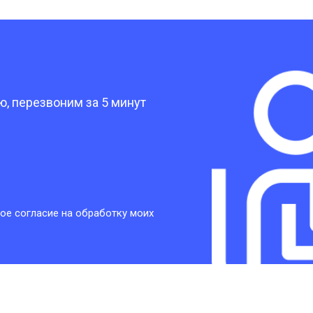
от 30 мин
о
?
от 30 мин
о
, перезвоним за 5 минут
от 30 мин
о
от 30 мин
о
ое согласие на обработку моих
от 20 мин
о
от 60 мин
о