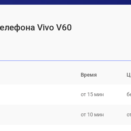
телефона Vivo V60
Время
Ц
от 15 мин
б
от 10 мин
о