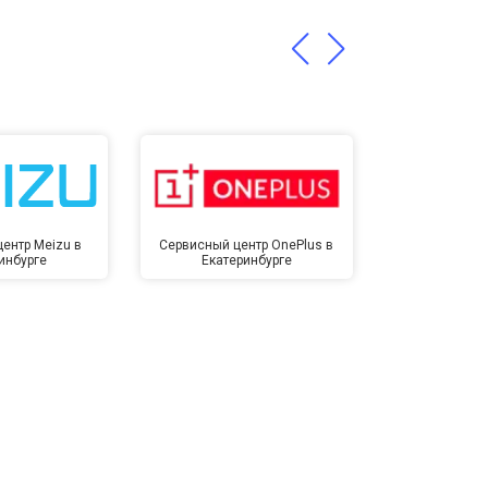
т 1400 ₽
Заказать
ентр Meizu в
Сервисный центр OnePlus в
Сервисный 
инбурге
Екатеринбурге
Екате