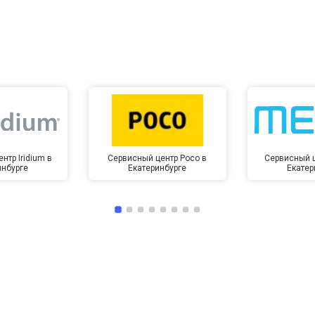
от 10 мин
о
нтр Iridium в
Сервисный центр Poco в
Сервисный ц
инбурге
Екатеринбурге
Екатер