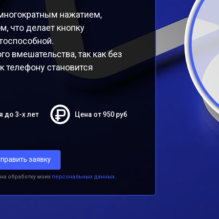
многократным нажатием,
м, что делает кнопку
тоспособной.
о вмешательства, так как без
к телефону становится
я до 3-х лет
Цена от 950 руб
править заявку
 на обработку моих
персональных данных.