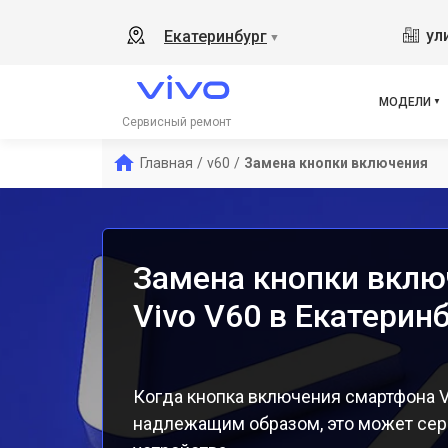
Y19
ул
Екатеринбург
▼
V21
V23
V23
МОДЕЛИ
X50
Сервисный ремонт
Y1s
Главная
/
v60
/
Замена кнопки включения
Y21
Y31
Y12
Замена кнопки вклю
Vivo V60 в Екатерин
Когда кнопка включения смартфона V
надлежащим образом, это может сер