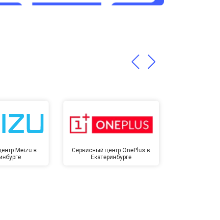
т 3200 ₽
Заказать
т 1400 ₽
Заказать
ентр Meizu в
Сервисный центр OnePlus в
Сервисный 
инбурге
Екатеринбурге
Екате