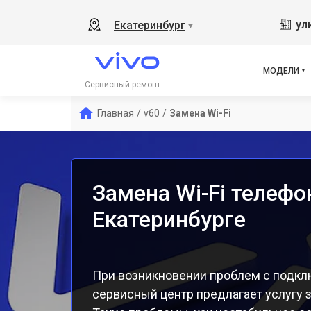
Y19
ул
Екатеринбург
▼
V21
V23
V23
МОДЕЛИ
X50
Сервисный ремонт
Y1s
Главная
/
v60
/
Замена Wi-Fi
Y21
Y31
Y12
Замена Wi-Fi телефо
Екатеринбурге
При возникновении проблем с подключ
сервисный центр предлагает услугу з