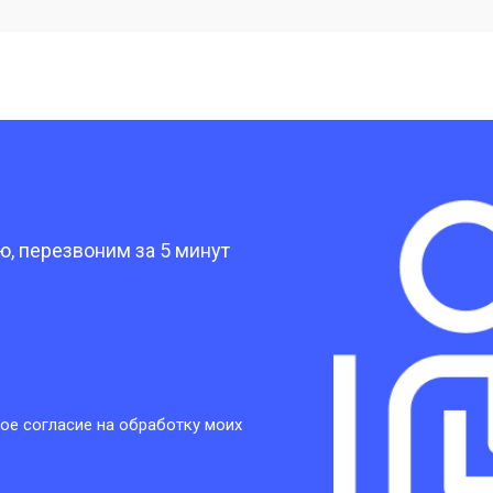
от 40 мин
о
от 30 мин
о
?
от 30 мин
о
, перезвоним за 5 минут
от 30 мин
о
от 30 мин
о
ое согласие на обработку моих
от 20 мин
о