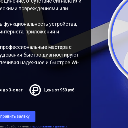
единение, отсутствие сигнала или
ическими повреждениями или
ь функциональность устройства,
нтернета, приложений и
 профессиональные мастера с
удования быстро диагностируют
печивая надежное и быстрое Wi-
.
я до 3-х лет
Цена от 950 руб
править заявку
 на обработку моих
персональных данных.