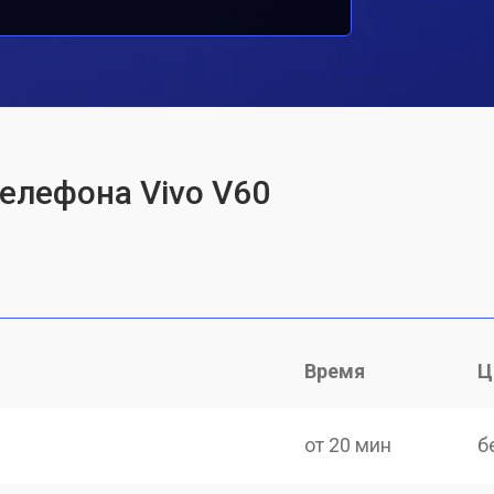
телефона Vivo V60
Время
Ц
от 20 мин
б