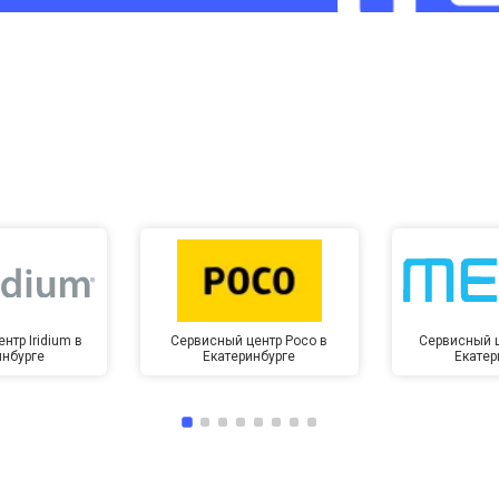
от 60 мин
о
от 10 мин
о
нтр Iridium в
Сервисный центр Poco в
Сервисный ц
инбурге
Екатеринбурге
Екатер