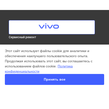
Сервисный ремонт
МОДЕЛИ
Этот сайт использует файлы cookie для аналитики и
обеспечения наилучшего пользовательского опыта.
X300 Pro
Продолжая использовать этот сайт, вы соглашаетесь с
X200 FE
использованием файлов cookie.
Политика
X200 Ultra
конфиденциальности
X200 Pro
X200 Pro mini
Принять все
V60 Lite
V50
Y22
Y35
Y36
СТРАНИЦЫ
Y78