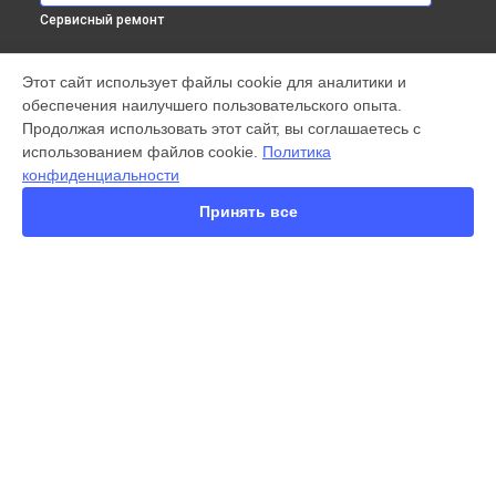
Сервисный ремонт
МОДЕЛИ
Этот сайт использует файлы cookie для аналитики и
обеспечения наилучшего пользовательского опыта.
X300 Pro
Продолжая использовать этот сайт, вы соглашаетесь с
X200 FE
использованием файлов cookie.
Политика
X200 Ultra
конфиденциальности
X200 Pro
V60 Lite
Принять все
V60
V50
Y22
Y35
Y36
СТРАНИЦЫ
Y78
Гарантия
Y53s
Доставка
Y33s
Контакты
Y17
Карта сайта
V17
V17 Neo
Y19
КОНТАКТЫ