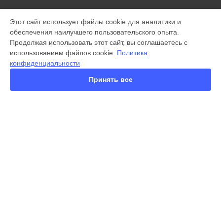
МОДЕЛИ
Этот сайт использует файлы cookie для аналитики и
обеспечения наилучшего пользовательского опыта.
X300 Pro
Продолжая использовать этот сайт, вы соглашаетесь с
X200 FE
использованием файлов cookie.
Политика
X200 Pro
конфиденциальности
X200 Pro mini
V60 Lite
Принять все
V60
V50
Y22
Y35
Y36
СТРАНИЦЫ
Y78
Гарантия
Y53s
Доставка
Y33s
Контакты
Y17
Карта сайта
V17
V17 Neo
Y19
КОНТАКТЫ
V21e
+7 (343) 226-97-56