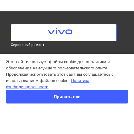
Сервисный ремонт
МОДЕЛИ
Этот сайт использует файлы cookie для аналитики и
обеспечения наилучшего пользовательского опыта.
X300 Pro
Продолжая использовать этот сайт, вы соглашаетесь с
X200 FE
использованием файлов cookie.
Политика
X200 Ultra
конфиденциальности
X200 Pro
X200 Pro mini
Принять все
V60 Lite
V60
V50
Y22
Y35
СТРАНИЦЫ
Y36