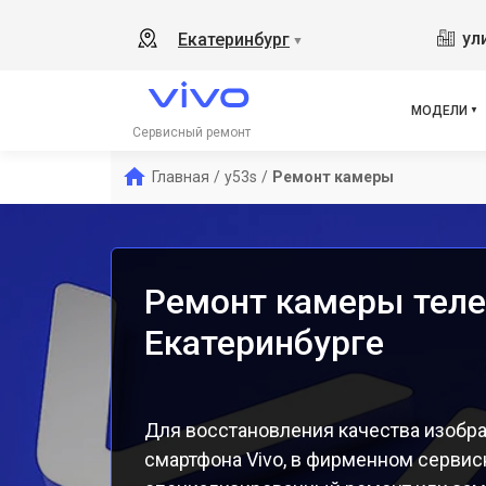
Y19
ул
Екатеринбург
▼
V21
V23
V23
МОДЕЛИ
X50
Сервисный ремонт
Y1s
Главная
/
y53s
/
Ремонт камеры
Y21
Y31
Y12
Ремонт камеры теле
Екатеринбурге
Для восстановления качества изобр
смартфона Vivo, в фирменном сервис