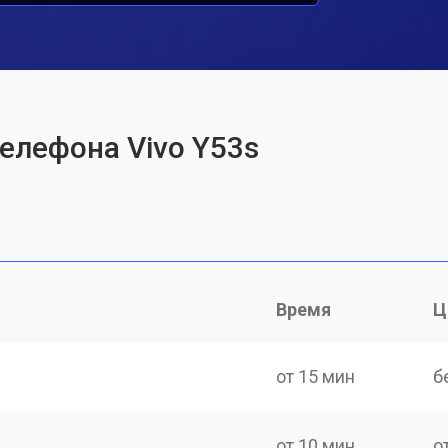
телефона Vivo Y53s
Время
Ц
от 15 мин
б
от 10 мин
о