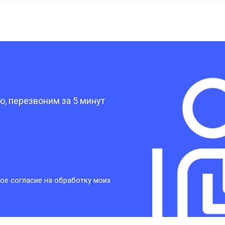
от 40 мин
о
от 30 мин
о
?
от 30 мин
о
, перезвоним за 5 минут
от 30 мин
о
от 30 мин
о
ое согласие на обработку моих
от 20 мин
о