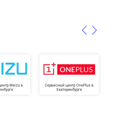
т 3200 ₽
Заказать
т 1400 ₽
Заказать
ентр Meizu в
Сервисный центр OnePlus в
Сервисный 
инбурге
Екатеринбурге
Екате