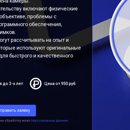
ена камеры.
ательству включают физические
 объективе, проблемы с
ограммного обеспечения,
имков.
гут рассчитывать на опыт и
которые используют оригинальные
для быстрого и качественного
я до 3-х лет
Цена от 950 руб
править заявку
 на обработку моих
персональных данных.