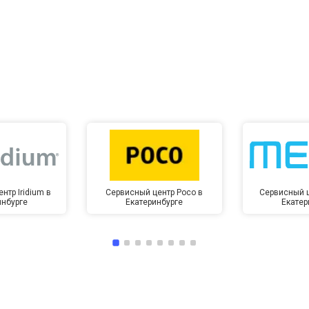
от 60 мин
о
от 10 мин
о
нтр Iridium в
Сервисный центр Poco в
Сервисный ц
инбурге
Екатеринбурге
Екатер