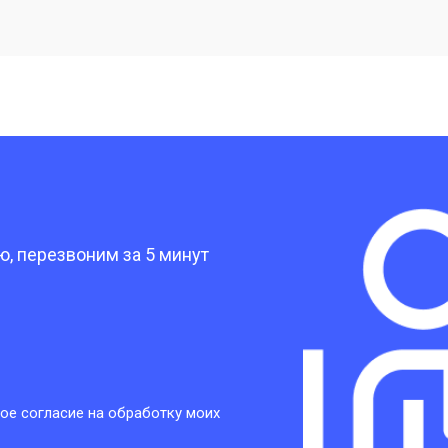
от 20 мин
о
от 40 мин
о
от 30 мин
о
?
от 30 мин
о
, перезвоним за 5 минут
от 30 мин
о
от 30 мин
о
ое согласие на обработку моих
от 20 мин
о