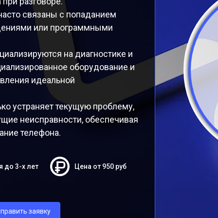
 при разговоре.
часто связаны с попаданием
ждениями или программными
ециализируются на диагностике и
циализированное оборудование и
овления идеальной
ко устраняет текущую проблему,
щие неисправности, обеспечивая
ание телефона.
я до 3-х лет
Цена от 950 руб
править заявку