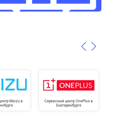
т 3200 ₽
Заказать
т 1400 ₽
Заказать
ентр Meizu в
Сервисный центр OnePlus в
Сервисный 
инбурге
Екатеринбурге
Екате