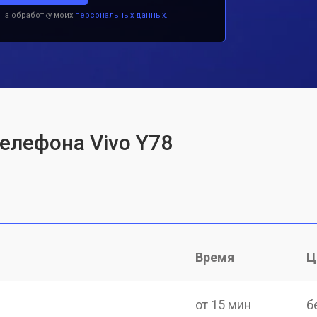
 на обработку моих
персональных данных.
телефона Vivo Y78
Время
Ц
от 15 мин
б