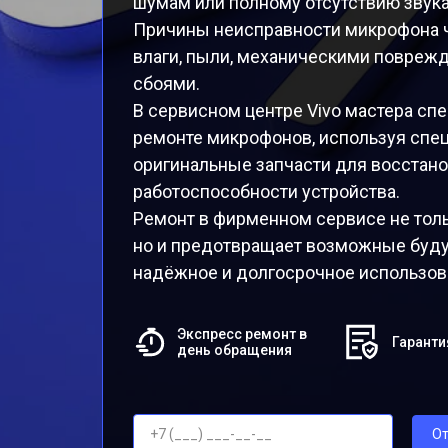
шумам или полному отсутствию звука
Причины неисправности микрофона 
влаги, пыли, механическими повре
сбоями.
В сервисном центре Vivo мастера сп
ремонте микрофонов, используя спе
оригинальные запчасти для восстан
работоспособности устройства.
Ремонт в фирменном сервисе не толь
но и предотвращает возможные буду
надёжное и долгосрочное использов
Экспресс ремонт в
Гаранти
день обращения
От