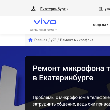
Y19
ул
Екатеринбург
▼
V21
V23
V23
МОДЕЛИ
X50
Сервисный ремонт
Y1s
Главная
/
y78
/
Ремонт микрофона
Y21
Y31
Y12
Ремонт микрофона т
в Екатеринбурге
Проблемы с микрофоном в телефоне 
затруднить общение, ведь они привод