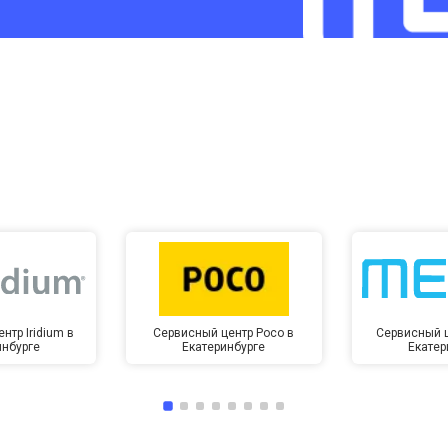
от 60 мин
о
от 10 мин
о
нтр Iridium в
Сервисный центр Poco в
Сервисный ц
инбурге
Екатеринбурге
Екатер